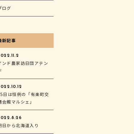
ブログ
最新記事
022.11.2
インド農家訪日団アテン
ド
022.10.12
15日は恒例の「有楽町交
通会館マルシェ」
2022.8.26
明日から北海道入り