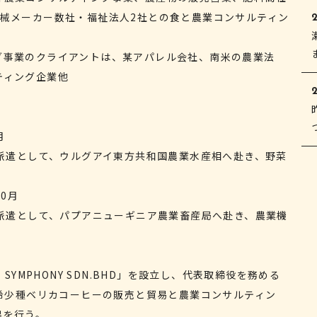
機械メーカー数社・福祉法人2社との食と農業コンサルティン
2
グ事業のクライアントは、某アパレル会社、南米の農業法
ティング企業他
2
月
ア派遣として、ウルグアイ東方共和国農業水産相へ赴き、野菜
10月
ア派遣として、パプアニューギニア農業畜産局へ赴き、農業機
 SYMPHONY SDN.BHD」を設立し、代表取締役を務める
。希少種ベリカコーヒーの販売と貿易と農業コンサルティン
出を行う。