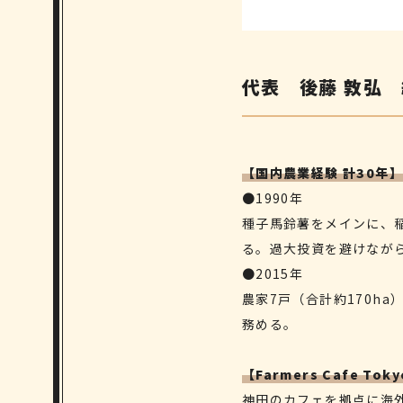
代表 後藤 敦弘
【国内農業経験 計30年】
●1990年
種子馬鈴薯をメインに、
る。過大投資を避けながら
●2015年
農家7戸（合計約170h
務める。
【Farmers Cafe To
神田のカフェを拠点に海