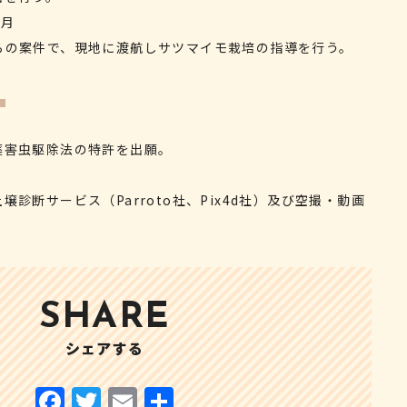
2月
らの案件で、現地に渡航しサツマイモ栽培の指導を行う。
】
薬害虫駆除法の特許を出願。
診断サービス（Parroto社、Pix4d社）及び空撮・動画
SHARE
シェアする
F
T
E
共