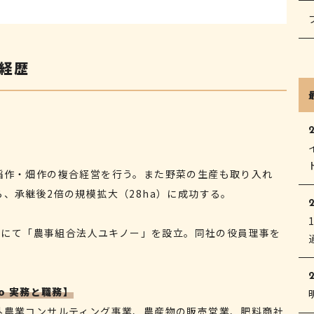
 経歴
2
稲作・畑作の複合経営を行う。また野菜の生産も取り入れ
、承継後2倍の規模拡大（28ha）に成功する。
2
a）にて「農事組合法人ユキノー」を設立。同社の役員理事を
kyo 実務と職務】
外農業コンサルティング事業、農産物の販売営業、肥料商社