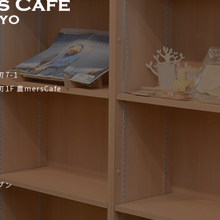
7-1
町1F
農mersCafe
プン