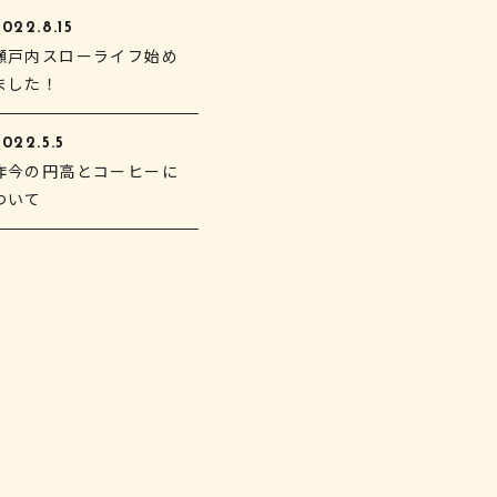
022.8.15
瀬戸内スローライフ始め
ました！
022.5.5
昨今の円高とコーヒーに
ついて