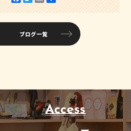
a
w
m
有
c
it
ai
e
te
l
b
r
ブログ一覧
o
o
k
Access