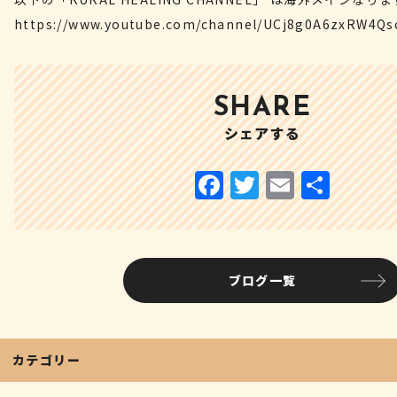
https://www.youtube.com/channel/UCj8g0A6zxRW4
SHARE
シェアする
F
T
E
共
a
w
m
有
c
it
ai
e
te
l
ブログ一覧
b
r
o
o
カテゴリー
k