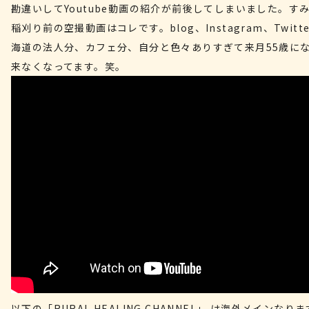
勘違いしてYoutube動画の紹介が前後してしまいました。すみ
稲刈り前の空撮動画はコレです。blog、Instagram、Twitte
海道の法人分、カフェ分、自分と色々ありすぎて来月55歳に
来なくなってます。笑。
以下の「RURAL HEALING CHANNEL」 は海外メインなり