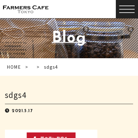
Blog
HOME
sdgs4
sdgs4
2021.5.17