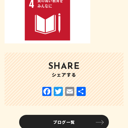
SHARE
シェアする
F
T
E
共
a
w
m
有
c
it
ai
e
te
l
ブログ一覧