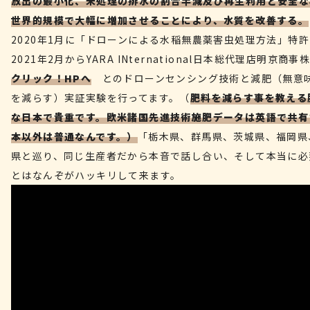
放出の最小化、未処理の排水の割合半減及び再生利用と安全な
世界的規模で大幅に増加させることにより、水質を改善する。
2020年1月に「ドローンによる水稲無農薬害虫処理方法」特
2021年2月からYARA INternational日本総代理店
明京商事
クリック！HPへ
とのドローンセンシング技術と減肥（無意
を減らす）実証実験を行ってます。（
肥料を減らす事を教える
な日本で貴重です。欧米諸国先進技術施肥データは英語で共有
本以外は普通なんです。）
「栃木県、群馬県、茨城県、福岡県
県と巡り、同じ生産者だから本音で話し合い、そして本当に必
とはなんぞがハッキリして来ます。