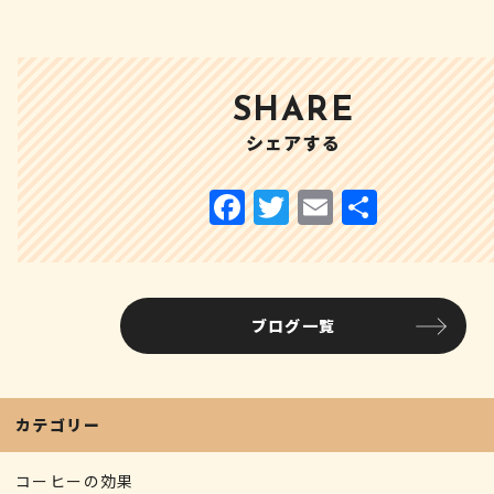
SHARE
シェアする
F
T
E
共
a
w
m
有
c
it
ai
e
te
l
ブログ一覧
b
r
o
o
カテゴリー
k
コーヒーの効果