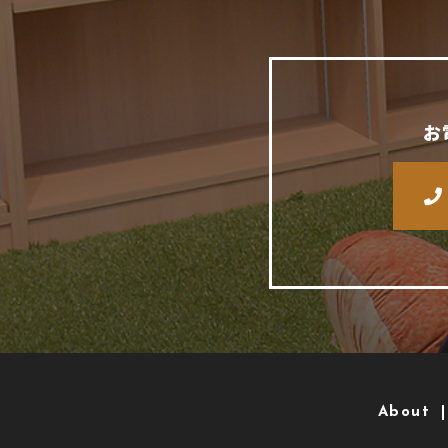
お
About