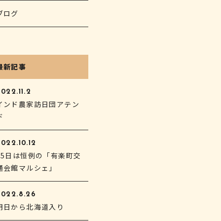
ブログ
最新記事
022.11.2
インド農家訪日団アテン
ド
022.10.12
15日は恒例の「有楽町交
通会館マルシェ」
2022.8.26
明日から北海道入り