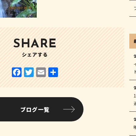
SHARE
シェアする
2
F
T
E
共
a
w
m
有
c
it
ai
2
e
te
l
b
r
ブログ一覧
o
o