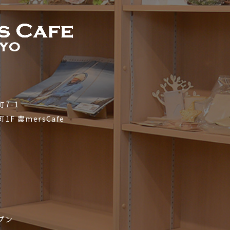
7-1
町1F
農mersCafe
プン