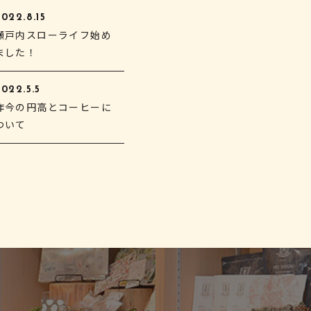
022.8.15
瀬戸内スローライフ始め
ました！
022.5.5
昨今の円高とコーヒーに
ついて