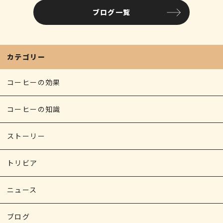
e
te
l
ブログ一覧
b
r
o
o
カテゴリー
k
コーヒーの効果
コーヒーの知識
ストーリー
トリビア
ニュース
ブログ