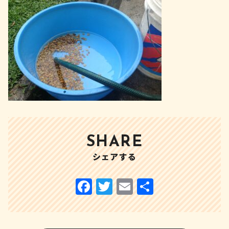
SHARE
シェアする
F
T
E
共
a
w
m
有
c
it
ai