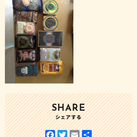
SHARE
シェアする
F
T
E
共