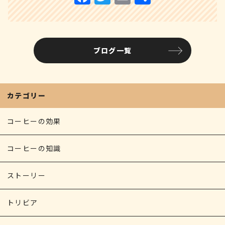
a
w
m
有
c
it
ai
e
te
l
ブログ一覧
b
r
o
o
カテゴリー
k
コーヒーの効果
コーヒーの知識
ストーリー
トリビア