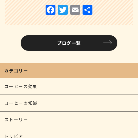
F
T
E
共
a
w
m
有
c
it
ai
e
te
l
ブログ一覧
b
r
o
o
カテゴリー
k
コーヒーの効果
コーヒーの知識
ストーリー
トリビア